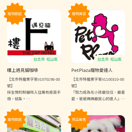
寵物旅館
寵物美容
台北市
松山區
台北市
松山區
樓上遇見貓咖啡
PetPlaza寵物愛達人
【北市特寵業字第V1070198-00
【北市特寵業字第V1100310-00
號】
號】
採全預約制貓咪入住需有疫苗手
『努力成為毛小孩最信任、最喜
冊，結紮。
愛，爸爸媽媽最放心的達人』有
另外樓上遇見貓也有提供貓咪生
毛寶貝最熟悉的安妮、晨恩、翌
食、主食罐周邊商品販售
涵、拉拉老師，快來找我們玩
吧!!
寵物旅館
用品販售