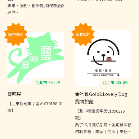
專業、服務、創新是我們的經營
理念
專車接送/洗澡/美容/購物/住宿
寵物旅館
寵物旅館
台北市
松山區
台北市
松山區
璽喵屋
金狗錐Gold&Lovely Dog
寵物旅館
【北市特寵業字第V1070188-01
號】
【北市特寵業字第V1090276
號】
為了保持良好品質，金狗錐採預
約制參觀｜美容｜住宿｜安親
每月公休日會公佈在Line動態上