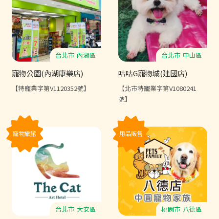
台北市
內湖區
台北市
中山區
寵物公園(內湖康樂店)
咕咕G寵物城(建國店)
【特寵業字第V1120352號】
【北市特寵業字第V1080241
號】
寵物旅館
用品販售
台北市
大安區
桃園市
八德區