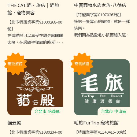
THE CAT 貓・旅店｜貓旅
中圓寵物水族家族-八德店
館·寵物美容
【特寵業字第C1070263號】
擁抱一隻窩心的寵物，就是一種
【北市特寵業字第V1090268-00
快樂。
號】
我們因為熱愛毛小孩而踏入這個
在這貓咪可以享受在貓走廊曬曬
行業，品牌建立至今20多年，
太陽，在房間裡獨處的時光，依
不只照顧無數的小動物，更致力
照每隻貓咪個性，褓母提供客製
於教育飼主正確的觀念、提供適
化的照料服務，您的貓咪在這邊
當的幫助，所有的努力都是為了
能夠有著很美好的假期體驗!
寵物旅館
寵物旅館
成為飼主與毛小孩相處之間的橋
樑。
台北市
信義區
台北市
中山區
貓云殿
毛旅FurTrip 寵物旅館
【北市特寵業字第V1080234-00
【特寵業字第V1140415-00號】