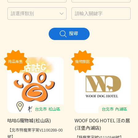
搜尋
用品販售
寵物旅館
台北市
松山區
台北市
內湖區
咕咕G寵物城(松山店)
WOOF DOG HOTEL 汪の居
(汪堡內湖店)
【北市特寵業字第V1100288-00
號】
【特寵業字號V1110346號】