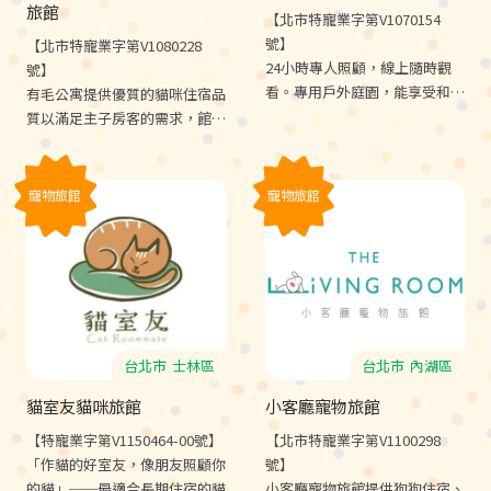
旅館
【北市特寵業字第V1070154
號】
【北市特寵業字第V1080228
24小時專人照顧，線上隨時觀
號】
看。專用戶外庭園，能享受和煦
有毛公寓提供優質的貓咪住宿品
陽光。VIP會員專屬制，每位同
質以滿足主子房客的需求，館內
學都是健康好相處的好夥伴。合
使用各項頂級用品，只為感謝您
格寵物旅館執照，安心有保障。
安心將寶貝主子託付給我們。
寵物旅館
寵物旅館
台北市
士林區
台北市
內湖區
貓室友貓咪旅館
小客廳寵物旅館
【特寵業字第V1150464-00號】
【北市特寵業字第V1100298
「作貓的好室友，像朋友照顧你
號】
的貓」──最適合長期住宿的貓
小客廳寵物旅館提供狗狗住宿、