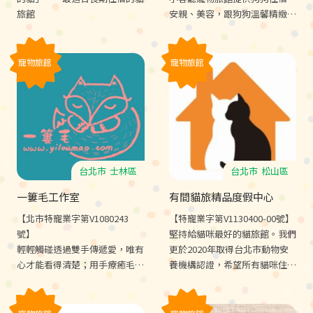
旅館
安親、美容，跟狗狗溫馨精緻的
服務，與乾淨明亮的環境
寵物旅館
寵物旅館
台北市
士林區
台北市
松山區
一簍毛工作室
有間貓旅精品度假中心
【北市特寵業字第V1080243
【特寵業字第V1130400-00號】
號】
堅持給貓咪最好的貓旅館。我們
輕輕觸碰透過雙手傳遞愛，唯有
更於2020年取得台北市動物安
心才能看得清楚；用手療癒毛
養機構認證，希望所有貓咪住宿
孩，盼望所有的小動物都能擁有
都能像度假一般放鬆舒適自在。
舒適的生活質素。
有間貓旅，您唯一的貓旅。★安
養機構、老齡照護、貓行為訓