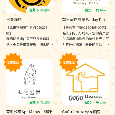
台北市
南港區
台北市
內湖區
日巷貓旅
窩日寵物旅館 Woday Pets
【北市特寵業字第V1080227
【特寵業字第V1150469-00號】
號】
毛孩子的美好時光，您的寶貝會
我們期望讓住宿不只是吃飯睡
在這邊度過歡樂的美好時光，不
覺，更像是來安親班，探索的同
但有保姆姊姊、哥哥的照顧，還
時還能學習社會化，甚至讓住宿
有其他同學陪伴遊戲，每天還有
變成玩樂渡假。
公園散步、放風的戶外活動時
間。
寵物旅館
寵物旅館
台北市
松山區
台北市
中山區
有毛公寓Apt.Meow｜貓咪
GuGu House寵物旅館