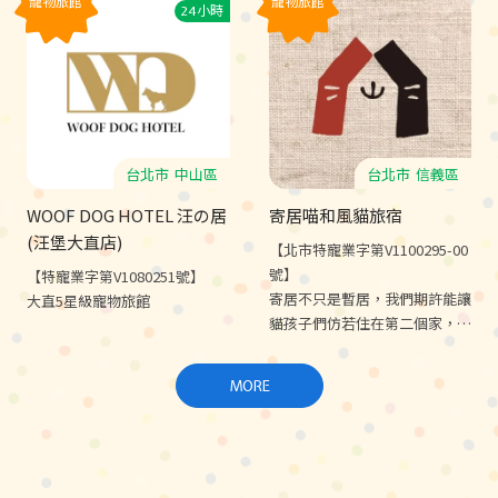
寵物旅館
寵物旅館
24小時
練、寄養住宿★
台北市
中山區
台北市
信義區
WOOF DOG HOTEL 汪の居
寄居喵和風貓旅宿
(汪堡大直店)
【北市特寵業字第V1100295-00
號】
【特寵業字第V1080251號】
寄居不只是暫居，我們期許能讓
大直5星級寵物旅館
貓孩子們仿若住在第二個家，安
心舒適。讓貓貓和您一起，在寄
居喵找到極簡、寧靜、留白的意
MORE
義。