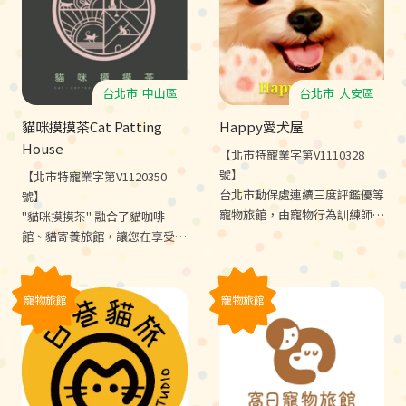
台北市
中山區
台北市
大安區
貓咪摸摸茶Cat Patting
Happy愛犬屋
House
【北市特寵業字第V1110328
號】
【北市特寵業字第V1120350
台北市動保處連續三度評鑑優等
號】
寵物旅館，由寵物行為訓練師及
"貓咪摸摸茶" 融合了貓咖啡
國際認證寵物照護士24H照顧，
館、貓寄養旅館，讓您在享受咖
將基礎服從，社會化及減敏訓練
啡的同時，可以與可愛的貓咪互
融入寵物照護，讓毛孩住宿兼學
動。我們還提供獨特的 "貓咪旗
習。
袍瑜珈"，由專業的老師引導您
寵物旅館
寵物旅館
放鬆身心，享受貓咪帶來的療
癒。不要再等了，歡迎親自來體
驗，讓貓咪們帶給您一個治癒的
午後時光。