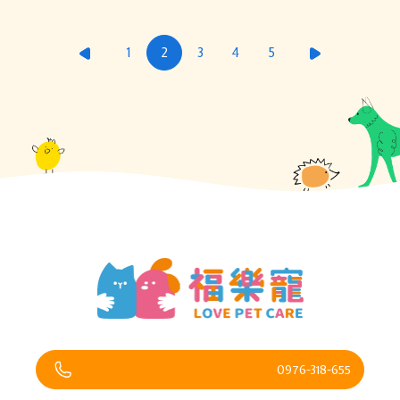
1
2
3
4
5
0976-318-655