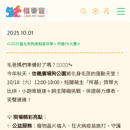
2025.10.01
🐶2025臺北狗狗運動嘉年華 × 柯基PK大賽🎉
毛爸媽們準備好了嗎？🏃‍♂️🏃‍♀️🐾
今年秋天，
信義廣場狗公園
將化身毛孩的運動天堂！
10/18（六）12:00-18:00，短腿萌主「柯基」齊聚大
比拼，小跑車競速＋飼主障礙挑戰，保證萌力爆表、
笑聲連連！
💡
現場精彩亮點
：
✨
公益服務
：寵物晶片植入、狂犬病疫苗施打，守護