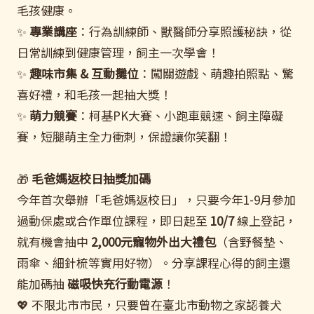
毛孩健康。
✨
專業講座
：行為訓練師、獸醫師分享照護秘訣，從
日常訓練到健康管理，飼主一次學會！
✨
趣味市集 & 互動攤位
：闖關遊戲、萌趣拍照點、驚
喜好禮，和毛孩一起抽大獎！
✨
萌力競賽
：柯基PK大賽、小跑車競速、飼主障礙
賽，短腿萌主全力衝刺，保證讓你笑翻！
🎁
毛爸媽返校日抽獎加碼
今年首次舉辦「毛爸媽返校日」，只要今年1-9月參加
過動保處或合作單位課程，即日起至
10/7
線上登記，
就有機會抽中
2,000元寵物外出大禮包
（含野餐墊、
雨傘、細針梳等實用好物）。分享課程心得的飼主還
能加碼抽
磁吸快充行動電源
！
💖 不限北市市民，只要曾在臺北市動物之家認養犬