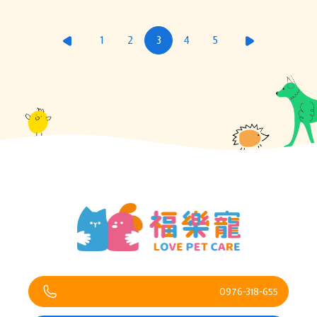
1
2
3
4
5
0976-318-655