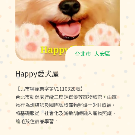
台北市
大安區
Happy愛犬屋
【北市特寵業字第V1110328號】
台北市動保處連續三度評鑑優等寵物旅館，由寵
物行為訓練師及國際認證寵物照護士24H照顧，
將基礎服從，社會化及減敏訓練融入寵物照護，
讓毛孩住宿兼學習。