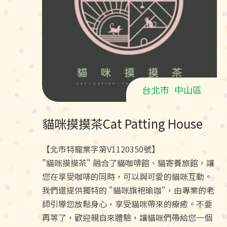
台北市
中山區
貓咪摸摸茶Cat Patting House
【北市特寵業字第V1120350號】
"貓咪摸摸茶" 融合了貓咖啡館、貓寄養旅館，讓
您在享受咖啡的同時，可以與可愛的貓咪互動。
我們還提供獨特的 "貓咪旗袍瑜珈"，由專業的老
師引導您放鬆身心，享受貓咪帶來的療癒。不要
再等了，歡迎親自來體驗，讓貓咪們帶給您一個