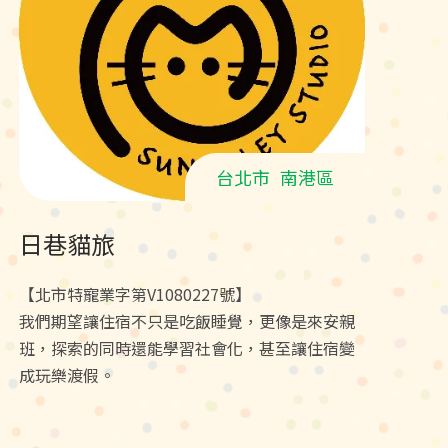
台北市
南港區
日巷貓旅
【北市特寵業字第V1080227號】
我們期望讓住宿不只是吃飯睡覺，更像是來安親
班，探索的同時還能學習社會化，甚至讓住宿變
成玩樂渡假。