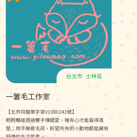
台北市
士林區
一簍毛工作室
【北市特寵業字第V1080243號】
輕輕觸碰透過雙手傳遞愛，唯有心才能看得清
楚；用手療癒毛孩，盼望所有的小動物都能擁有
舒適的生活質素。