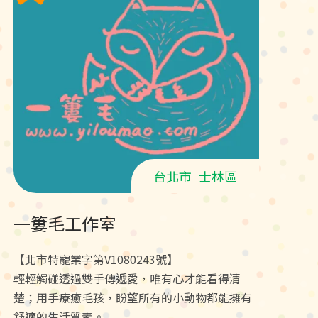
台北市
士林區
一簍毛工作室
【北市特寵業字第V1080243號】
輕輕觸碰透過雙手傳遞愛，唯有心才能看得清
楚；用手療癒毛孩，盼望所有的小動物都能擁有
舒適的生活質素。