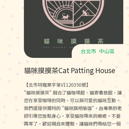
台北市
中山區
貓咪摸摸茶Cat Patting House
【北市特寵業字第V1120350號】
"貓咪摸摸茶" 融合了貓咖啡館、貓寄養旅館，讓
您在享受咖啡的同時，可以與可愛的貓咪互動。
我們還提供獨特的 "貓咪旗袍瑜珈"，由專業的老
師引導您放鬆身心，享受貓咪帶來的療癒。不要
再等了，歡迎親自來體驗，讓貓咪們帶給您一個