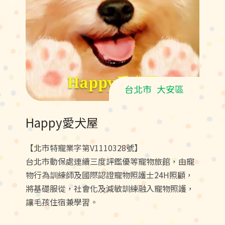
台北市
大安區
Happy愛犬屋
【北市特寵業字第V1110328號】
台北市動保處連續三度評鑑優等寵物旅館，由寵
物行為訓練師及國際認證寵物照護士24H照顧，
將基礎服從，社會化及減敏訓練融入寵物照護，
讓毛孩住宿兼學習。