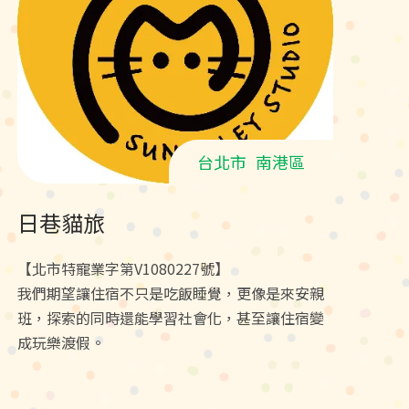
台北市
南港區
日巷貓旅
【北市特寵業字第V1080227號】
我們期望讓住宿不只是吃飯睡覺，更像是來安親
班，探索的同時還能學習社會化，甚至讓住宿變
成玩樂渡假。