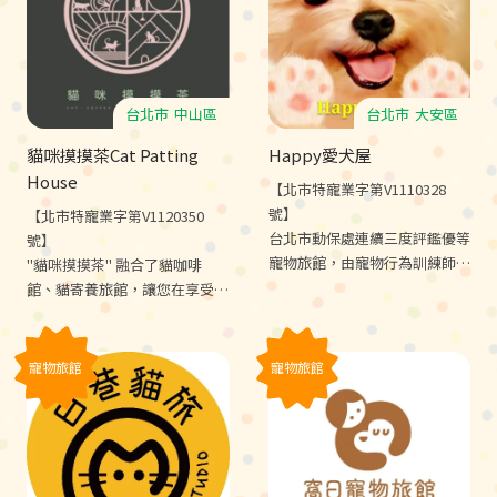
台北市
中山區
台北市
大安區
貓咪摸摸茶Cat Patting
Happy愛犬屋
House
【北市特寵業字第V1110328
號】
【北市特寵業字第V1120350
台北市動保處連續三度評鑑優等
號】
寵物旅館，由寵物行為訓練師及
"貓咪摸摸茶" 融合了貓咖啡
國際認證寵物照護士24H照顧，
館、貓寄養旅館，讓您在享受咖
將基礎服從，社會化及減敏訓練
啡的同時，可以與可愛的貓咪互
融入寵物照護，讓毛孩住宿兼學
動。我們還提供獨特的 "貓咪旗
習。
袍瑜珈"，由專業的老師引導您
寵物旅館
寵物旅館
放鬆身心，享受貓咪帶來的療
癒。不要再等了，歡迎親自來體
驗，讓貓咪們帶給您一個治癒的
午後時光。