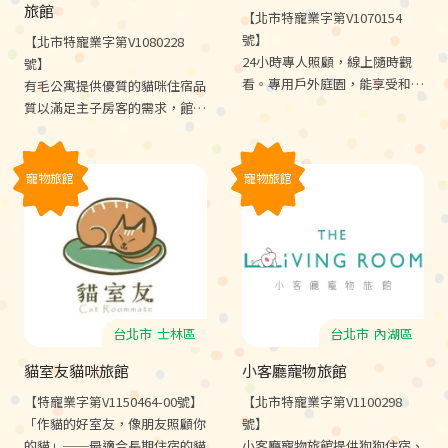
旅館
【北市特寵業字第V1070154
號】
【北市特寵業字第V1080228
24小時專人照顧，線上隨時觀
號】
看。專用戶外庭園，能享受和煦
有毛公寓提供優質的貓咪住宿品
陽光。VIP會員專屬制，每位同
質以滿足主子房客的需求，館內
學都是健康好相處的好夥伴。合
使用各項頂級用品，只為感謝您
格寵物旅館執照，安心有保障。
安心將寶貝主子託付給我們。
寵物旅館
寵物旅館
台北市
士林區
台北市
內湖區
貓室友貓咪旅館
小客廳寵物旅館
【特寵業字第V1150464-00號】
【北市特寵業字第V1100298
「作貓的好室友，像朋友照顧你
號】
的貓」──最適合長期住宿的貓
小客廳寵物旅館提供狗狗住宿、