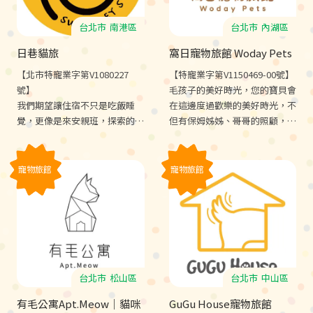
台北市
南港區
台北市
內湖區
日巷貓旅
窩日寵物旅館 Woday Pets
【北市特寵業字第V1080227
【特寵業字第V1150469-00號】
號】
毛孩子的美好時光，您的寶貝會
我們期望讓住宿不只是吃飯睡
在這邊度過歡樂的美好時光，不
覺，更像是來安親班，探索的同
但有保姆姊姊、哥哥的照顧，還
時還能學習社會化，甚至讓住宿
有其他同學陪伴遊戲，每天還有
變成玩樂渡假。
公園散步、放風的戶外活動時
間。
寵物旅館
寵物旅館
台北市
松山區
台北市
中山區
有毛公寓Apt.Meow｜貓咪
GuGu House寵物旅館