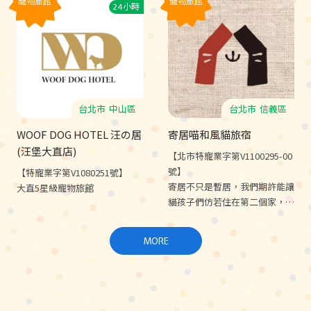
寵物旅館
寵物旅館
24小時
練、寄養住宿★
台北市
中山區
台北市
信義區
WOOF DOG HOTEL 汪の居
寄居喵和風貓旅宿
(汪堡大直店)
【北市特寵業字第V1100295-00
號】
【特寵業字第V1080251號】
寄居不只是暫居，我們期許能讓
大直5星級寵物旅館
貓孩子們仿若住在第二個家，安
心舒適。讓貓貓和您一起，在寄
居喵找到極簡、寧靜、留白的意
MORE
義。