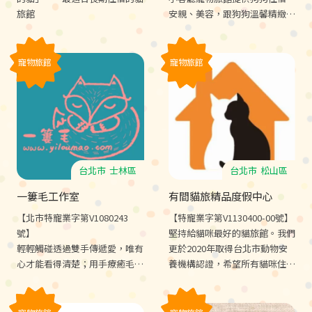
旅館
安親、美容，跟狗狗溫馨精緻的
服務，與乾淨明亮的環境
寵物旅館
寵物旅館
台北市
士林區
台北市
松山區
一簍毛工作室
有間貓旅精品度假中心
【北市特寵業字第V1080243
【特寵業字第V1130400-00號】
號】
堅持給貓咪最好的貓旅館。我們
輕輕觸碰透過雙手傳遞愛，唯有
更於2020年取得台北市動物安
心才能看得清楚；用手療癒毛
養機構認證，希望所有貓咪住宿
孩，盼望所有的小動物都能擁有
都能像度假一般放鬆舒適自在。
舒適的生活質素。
有間貓旅，您唯一的貓旅。★安
養機構、老齡照護、貓行為訓